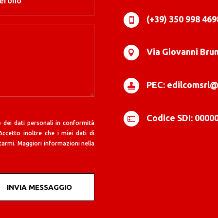
(+39) 350 998 469

Via Giovanni Brun

PEC: edilcomsrl@

Codice SDI: 0000

 dei dati personali in conformità
cetto inoltre che i miei dati di
armi. Maggiori informazioni nella
INVIA MESSAGGIO