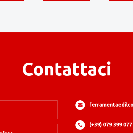
Contattaci
ferramentaedil

(+39) 079 399 077
