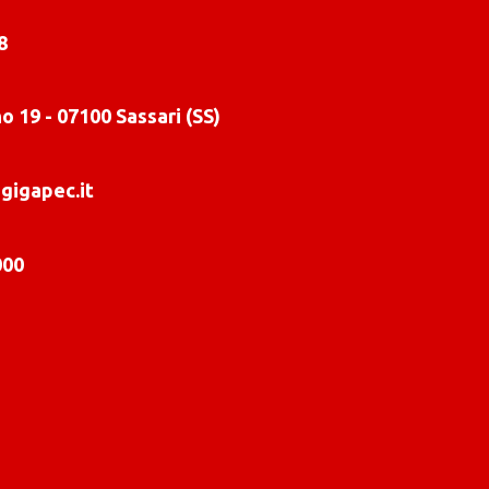
8
o 19 - 07100 Sassari (SS)
gigapec.it
000